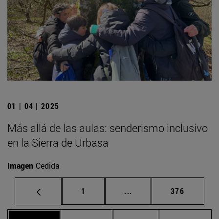
01 | 04 | 2025
Más allá de las aulas: senderismo inclusivo
en la Sierra de Urbasa
Imagen
Cedida
Página
Páginas intermedias Us
Página
1
...
376