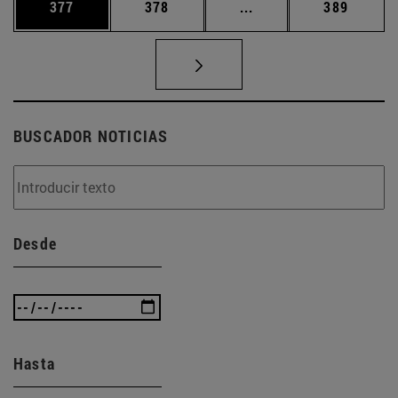
Página
Página
Páginas intermedias 
Página
377
378
...
389
BUSCADOR NOTICIAS
Desde
Hasta