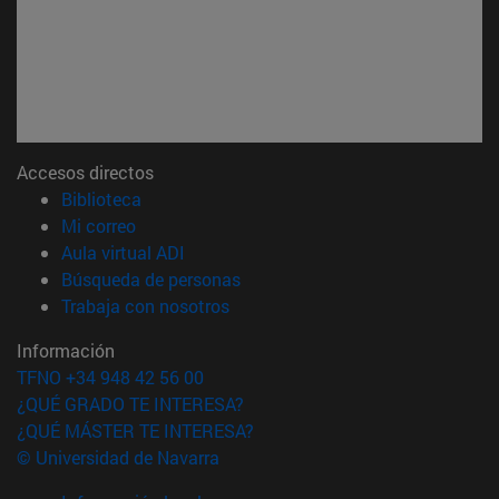
Accesos directos
(abre en nueva ventana)
Biblioteca
(abre en nueva ventana)
Mi correo
(abre en nueva ventana)
Aula virtual ADI
(abre en nueva ventana)
Búsqueda de personas
(abre en nueva ventana)
Trabaja con nosotros
Información
TFNO +34 948 42 56 00
¿QUÉ GRADO TE INTERESA?
¿QUÉ MÁSTER TE INTERESA?
© Universidad de Navarra