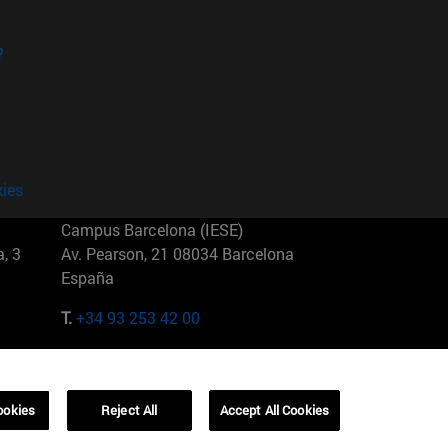
?
kies
Campus Barcelona (IESE)
, 3
Av. Pearson, 21 08034 Barcelona
España
T.
+34 93 253 42 00
Campus Sao Paulo (IESE)
5
Rua Martiniano de Carvalho, 573
01321001 Bela Vista Brasil
ookies
Reject All
Accept All Cookies
T.
+55 11 3177-8300