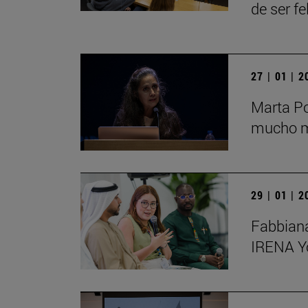
de ser fe
27 | 01 | 
Marta Po
mucho má
29 | 01 | 
Fabbiana
IRENA Y