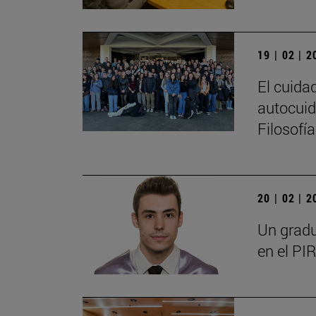
19 | 02 | 
El cuida
autocuid
Filosofí
20 | 02 | 
Un gradu
en el PIR