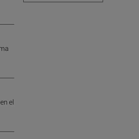
rma
en el