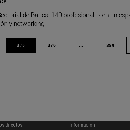
2025
ectorial de Banca: 140 profesionales en un esp
xión y networking
ias Use TAB para desplazarse.
a
Página
Página
Páginas intermedias 
Página
375
376
...
389
os directos
Información