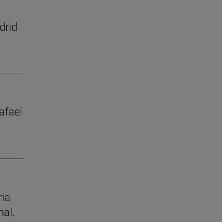
drid
afael
ria
nal.