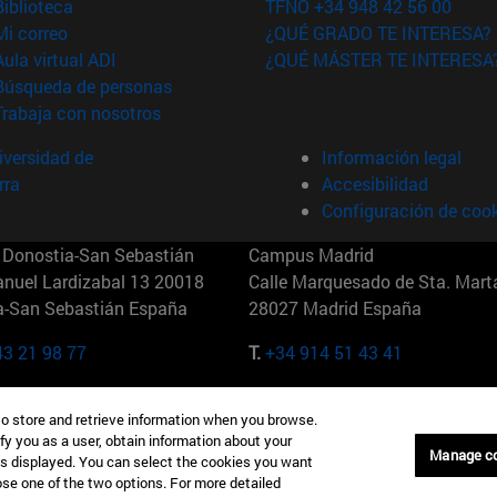
(abre en nueva ventana)
Biblioteca
TFNO +34 948 42 56 00
(abre en nueva ventana)
Mi correo
¿QUÉ GRADO TE INTERESA?
(abre en nueva ventana)
Aula virtual ADI
¿QUÉ MÁSTER TE INTERESA
(abre en nueva ventana)
Búsqueda de personas
(abre en nueva ventana)
Trabaja con nosotros
versidad de
Información legal
rra
Accesibilidad
Configuración de coo
Donostia-San Sebastián
Campus Madrid
anuel Lardizabal 13 20018
Calle Marquesado de Sta. Marta
a-San Sebastián España
28027 Madrid España
43 21 98 77
T.
+34 914 51 43 41
Nueva York (IESE)
Campus Munich (IESE)
to store and retrieve information when you browse.
7th St 10019-2201 Nueva York
Maria-Theresia-Straße 15 8167
fy you as a user, obtain information about your
Múnich Alemania
Manage c
is displayed. You can select the cookies you want
oose one of the two options. For more detailed
6 346 8850
T.
+49 89 24209790