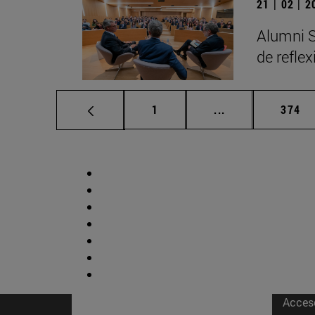
21 | 02 | 
Alumni S
de refle
Página
Páginas intermed
Págin
1
...
374
Acces