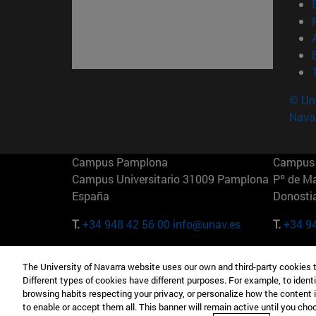
© Uni
Nava
Campus Pamplona
Campus 
Campus Universitario 31009 Pamplona
Pº de M
España
Donosti
T.
+34 948 42 56 00
info@unav.es
T.
+34 9
Campus Madrid (IESE)
Campus 
The University of Navarra website uses our own and third-party cookies 
Camino del Cerro Águila 3 28023
165 W 5
Different types of cookies have different purposes. For example, to identi
Madrid España
EE.UU
browsing habits respecting your privacy, or personalize how the content 
to enable or accept them all. This banner will remain active until you ch
T.
+34 912 11 30 00
T.
+1 64