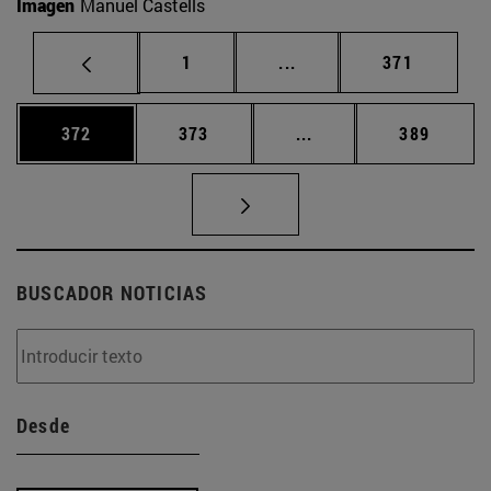
Imagen
Manuel Castells
Página
Páginas intermedias Us
Página
1
...
371
Página
Página
Páginas intermedias 
Página
372
373
...
389
BUSCADOR NOTICIAS
Desde