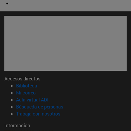
Accesos directos
(abre en nueva ventana)
Biblioteca
(abre en nueva ventana)
Mi correo
(abre en nueva ventana)
Aula virtual ADI
(abre en nueva ventana)
Búsqueda de personas
(abre en nueva ventana)
Trabaja con nosotros
Información