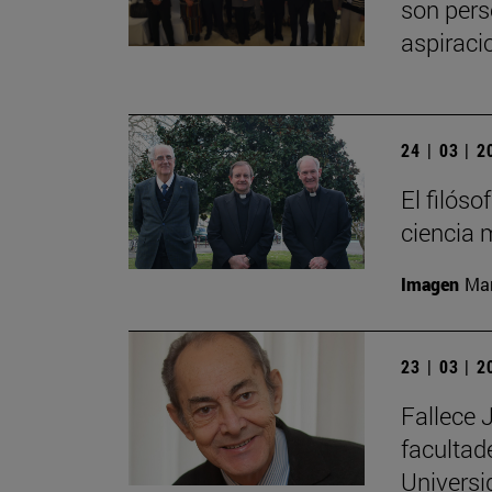
son pers
aspiraci
24 | 03 | 
El filós
ciencia 
Imagen
Man
23 | 03 | 
Fallece 
facultad
Universi