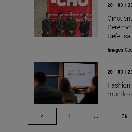
20 | 03 | 
Cincuent
Derecho 
Defensa
Imagen
Ced
20 | 03 | 
Fashion 
mundo de
Página
Páginas interm
Pág
1
...
76