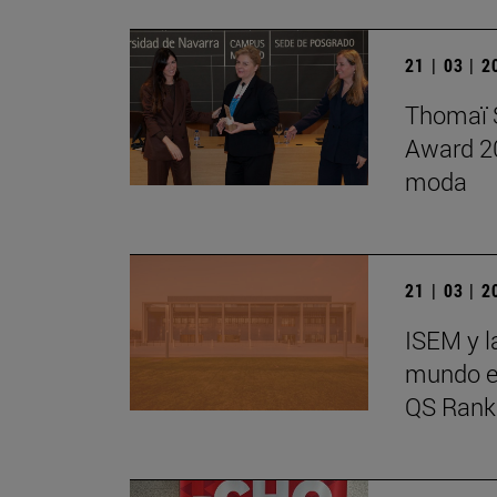
21 | 03 | 
Thomaï S
Award 20
moda
21 | 03 | 
ISEM y l
mundo en
QS Rank