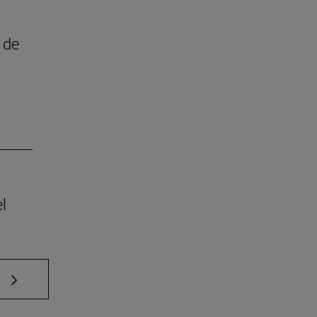
 de
l
e TAB para desplazarse.