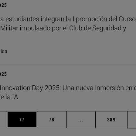
2025
a estudiantes integran la I promoción del Curso
Militar impulsado por el Club de Seguridad y
ida
2025
Innovation Day 2025: Una nueva inmersión en e
 la IA
edias Use TAB para desplazarse.
ina
Página
Página
Páginas intermedias Us
Página
77
78
...
389