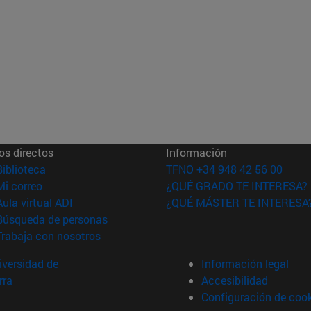
os directos
Información
(abre en nueva ventana)
Biblioteca
TFNO +34 948 42 56 00
(abre en nueva ventana)
Mi correo
¿QUÉ GRADO TE INTERESA?
(abre en nueva ventana)
Aula virtual ADI
¿QUÉ MÁSTER TE INTERESA
(abre en nueva ventana)
Búsqueda de personas
(abre en nueva ventana)
Trabaja con nosotros
versidad de
Información legal
rra
Accesibilidad
Configuración de coo