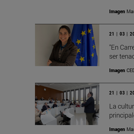
Imagen
Man
21 | 03 | 
"En Carre
ser tena
Imagen
CE
21 | 03 | 
La cultu
principa
Imagen
Man