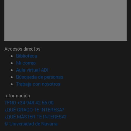
Accesos directos
(abre en nueva ventana)
Biblioteca
(abre en nueva ventana)
Mi correo
(abre en nueva ventana)
Aula virtual ADI
(abre en nueva ventana)
Búsqueda de personas
(abre en nueva ventana)
Trabaja con nosotros
Información
TFNO +34 948 42 56 00
¿QUÉ GRADO TE INTERESA?
¿QUÉ MÁSTER TE INTERESA?
© Universidad de Navarra