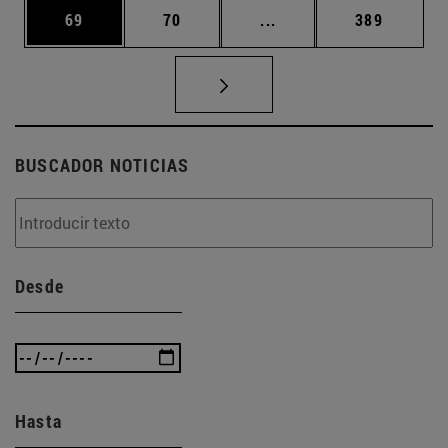
Página
Página
Páginas intermedias U
Página
69
70
...
389
BUSCADOR NOTICIAS
Desde
Hasta