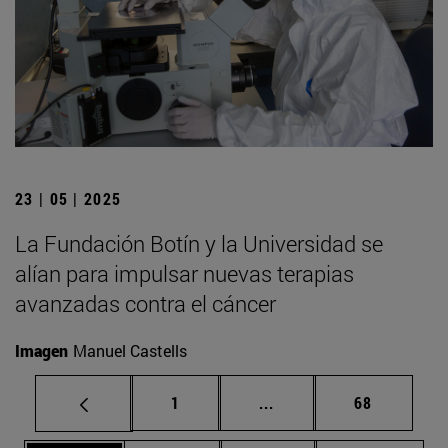
23 | 05 | 2025
La Fundación Botín y la Universidad se
alían para impulsar nuevas terapias
avanzadas contra el cáncer
Imagen
Manuel Castells
Página
Páginas intermedias Us
Página
1
...
68