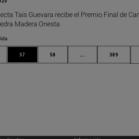
2025
tecta Tais Guevara recibe el Premio Final de Car
tedra Madera Onesta
ida
edias Use TAB para desplazarse.
ina
Página
Página
Páginas intermedias Us
Página
57
58
...
389