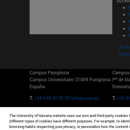
Acces
© Uni
Nava
Campus Pamplona
Campus 
Campus Universitario 31009 Pamplona
Pº de M
España
Donosti
T.
+34 948 42 56 00
info@unav.es
T.
+34 9
Campus Madrid (IESE)
Campus 
The University of Navarra website uses our own and third-party cookies 
Camino del Cerro Águila 3 28023
165 W 5
Different types of cookies have different purposes. For example, to identi
Madrid España
EE.UU
browsing habits respecting your privacy, or personalize how the content 