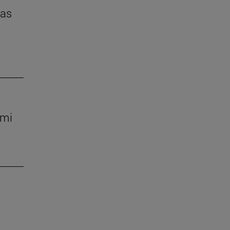
das
 mi