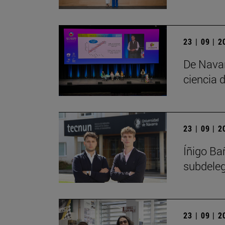
23 | 09 | 
De Navar
ciencia d
23 | 09 | 
Íñigo Ba
subdele
23 | 09 | 