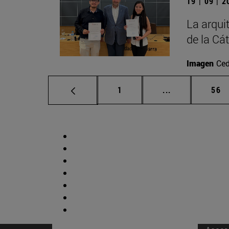
19 | 09 | 
La arqui
de la Cá
Imagen
Ced
Página
Páginas interm
Pág
1
...
56