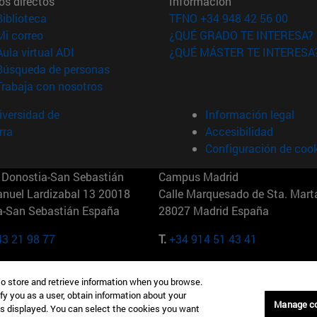
os directos
Información
(abre en nueva ventana)
Biblioteca
TFNO +34 948 42 56 00
(abre en nueva ventana)
Mi correo
¿QUÉ GRADO TE INTERESA?
(abre en nueva ventana)
Aula virtual ADI
¿QUÉ MÁSTER TE INTERESA
(abre en nueva ventana)
Búsqueda de personas
(abre en nueva ventana)
Trabaja con nosotros
versidad de
Información legal
rra
Accesibilidad
Configuración de coo
Donostia-San Sebastián
Campus Madrid
anuel Lardizabal 13 20018
Calle Marquesado de Sta. Marta
a-San Sebastián España
28027 Madrid España
43 21 98 77
T.
+34 914 51 43 41
Nueva York (IESE)
Campus Munich (IESE)
to store and retrieve information when you browse.
7th St 10019-2201 Nueva York
Maria-Theresia-Straße 15 8167
fy you as a user, obtain information about your
Múnich Alemania
Manage c
is displayed. You can select the cookies you want