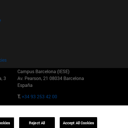
?
kies
Campus Barcelona (IESE)
, 3
Av. Pearson, 21 08034 Barcelona
España
T.
+34 93 253 42 00
Campus Sao Paulo (IESE)
5
Rua Martiniano de Carvalho, 573
01321001 Bela Vista Brasil
ookies
Reject All
Accept All Cookies