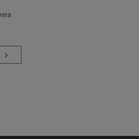
rera
e TAB para desplazarse.