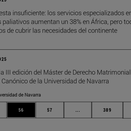
sta insuficiente: los servicios especializados e
 paliativos aumentan un 38% en África, pero to
jos de cubrir las necesidades del continente
2025
la III edición del Máster de Derecho Matrimonial
 Canónico de la Universidad de Navarra
versidad de Navarra
edias Use TAB para desplazarse.
ina
Página
Página
Páginas intermedias Us
Página
56
57
...
389