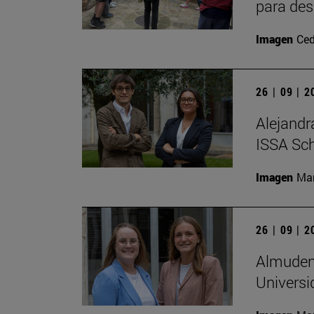
para des
Imagen
Ced
26 | 09 | 
Alejandr
ISSA Sc
Imagen
Man
26 | 09 | 
Almudena
Universi