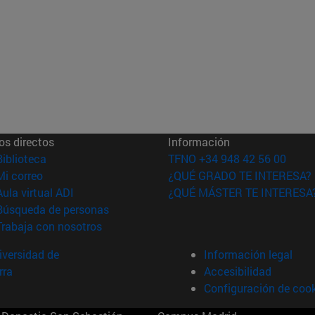
os directos
Información
(abre en nueva ventana)
Biblioteca
TFNO +34 948 42 56 00
(abre en nueva ventana)
Mi correo
¿QUÉ GRADO TE INTERESA?
(abre en nueva ventana)
Aula virtual ADI
¿QUÉ MÁSTER TE INTERESA
(abre en nueva ventana)
Búsqueda de personas
(abre en nueva ventana)
Trabaja con nosotros
versidad de
Información legal
rra
Accesibilidad
Configuración de coo