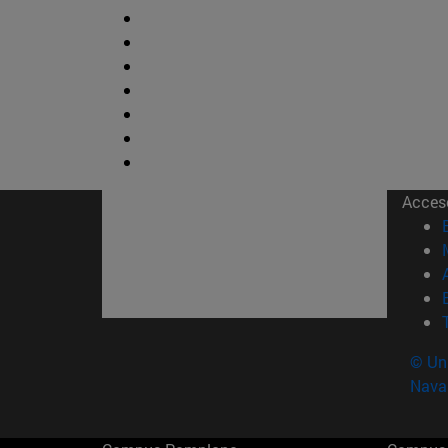
Acces
© Uni
Nava