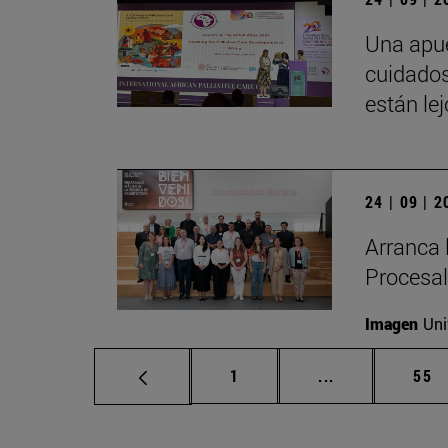
Una apue
cuidados
están le
24 | 09 | 
Arranca 
Procesal
Imagen
Uni
Página
Páginas interm
Pág
1
...
55