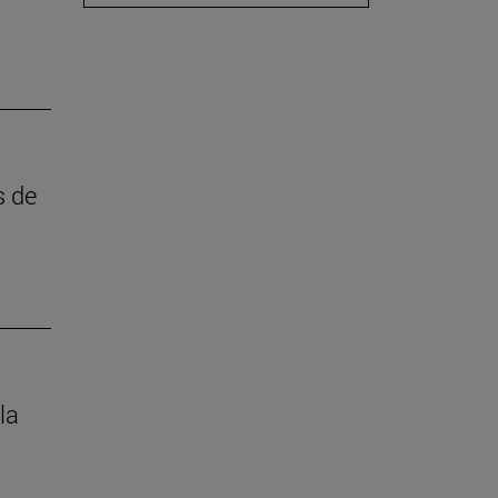
s de
la