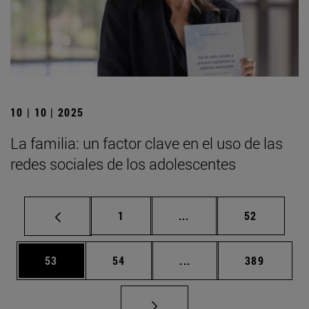
10 | 10 | 2025
La familia: un factor clave en el uso de las
redes sociales de los adolescentes
Página
Páginas intermedias Us
Página
1
...
52
Página
Página
Páginas intermedias U
Página
53
54
...
389