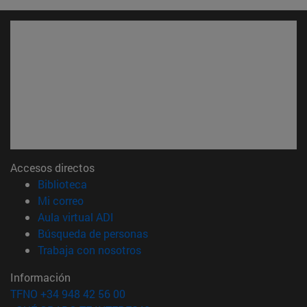
Accesos directos
(abre en nueva ventana)
Biblioteca
(abre en nueva ventana)
Mi correo
(abre en nueva ventana)
Aula virtual ADI
(abre en nueva ventana)
Búsqueda de personas
(abre en nueva ventana)
Trabaja con nosotros
Información
TFNO +34 948 42 56 00