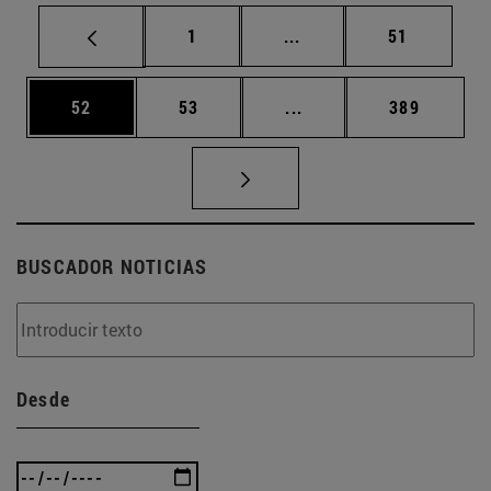
Página
Páginas intermedias Us
Página
1
...
51
Página
Página
Páginas intermedias U
Página
52
53
...
389
BUSCADOR NOTICIAS
Desde