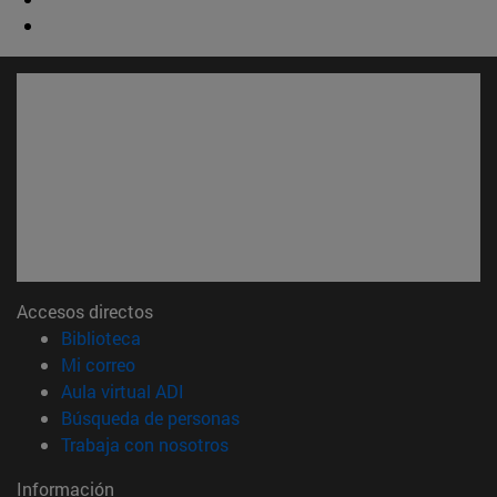
Accesos directos
(abre en nueva ventana)
Biblioteca
(abre en nueva ventana)
Mi correo
(abre en nueva ventana)
Aula virtual ADI
(abre en nueva ventana)
Búsqueda de personas
(abre en nueva ventana)
Trabaja con nosotros
Información