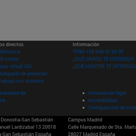
os directos
Información
(abre en nueva ventana)
Biblioteca
TFNO +34 948 42 56 00
(abre en nueva ventana)
Mi correo
¿QUÉ GRADO TE INTERESA?
(abre en nueva ventana)
Aula virtual ADI
¿QUÉ MÁSTER TE INTERESA
(abre en nueva ventana)
Búsqueda de personas
(abre en nueva ventana)
Trabaja con nosotros
versidad de
Información legal
rra
Accesibilidad
Configuración de coo
Donostia-San Sebastián
Campus Madrid
anuel Lardizabal 13 20018
Calle Marquesado de Sta. Marta
a-San Sebastián España
28027 Madrid España