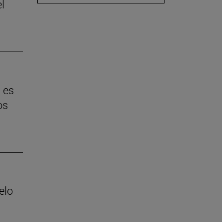
l
 es
os
elo