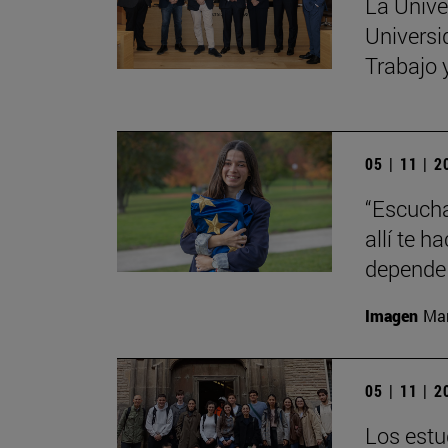
La Unive
Universi
Trabajo 
05 | 11 | 
“Escucha
allí te 
depende 
Imagen
Man
05 | 11 | 
Los estu