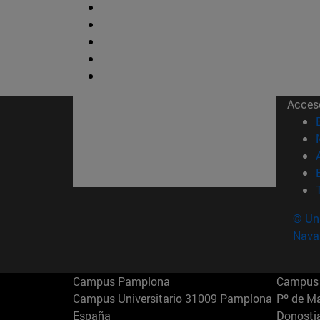
Acces
© Uni
Nava
Campus Pamplona
Campus 
Campus Universitario 31009 Pamplona
Pº de M
España
Donosti