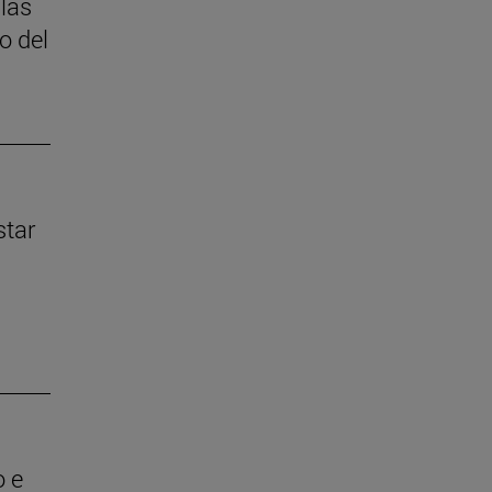
 las
o del
star
o e