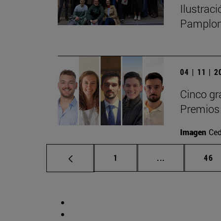
Ilustrac
Pamplo
04 | 11 | 
Cinco gr
Premios 
Imagen
Ced
Página
Páginas interm
Pág
1
...
46