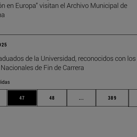
ión en Europa” visitan el Archivo Municipal de
na
2025
aduados de la Universidad, reconocidos con los
Nacionales de Fin de Carrera
idas
edias Use TAB para desplazarse.
ina
Página
Página
Páginas intermedias Us
Página
47
48
...
389