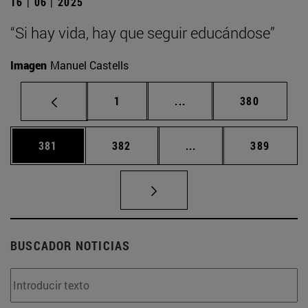
16 | 06 | 2025
“Si hay vida, hay que seguir educándose”
Imagen
Manuel Castells
Página
Páginas intermedias Us
Página
1
...
380
Página
Página
Páginas intermedias 
Página
381
382
...
389
BUSCADOR NOTICIAS