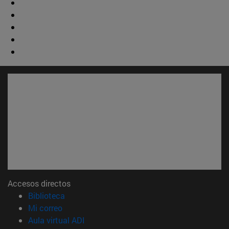
Accesos directos
(abre en nueva ventana)
Biblioteca
(abre en nueva ventana)
Mi correo
(abre en nueva ventana)
Aula virtual ADI