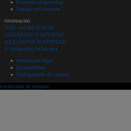
(abre en nueva ventana)
Búsqueda de personas
(abre en nueva ventana)
Trabaja con nosotros
Información
TFNO +34 948 42 56 00
¿QUÉ GRADO TE INTERESA?
¿QUÉ MÁSTER TE INTERESA?
© Universidad de Navarra
Información legal
Accesibilidad
Configuración de cookies
Localizador de campus