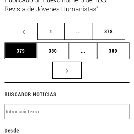
Revista de Jóvenes Humanistas”
Página
Páginas intermedias Us
Página
1
...
378
Página
Página
Páginas intermedias 
Página
379
380
...
389
BUSCADOR NOTICIAS
Desde