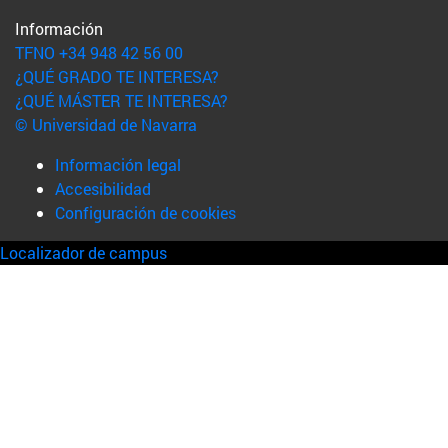
Información
TFNO +34 948 42 56 00
¿QUÉ GRADO TE INTERESA?
¿QUÉ MÁSTER TE INTERESA?
© Universidad de Navarra
Información legal
Accesibilidad
Configuración de cookies
Localizador de campus