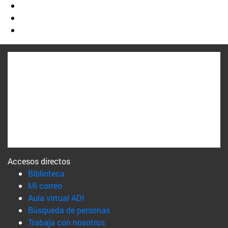
Accesos directos
(abre en nueva ventana)
Biblioteca
(abre en nueva ventana)
Mi correo
(abre en nueva ventana)
Aula virtual ADI
(abre en nueva ventana)
Búsqueda de personas
(abre en nueva ventana)
Trabaja con nosotros