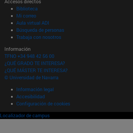
Accesos directos
(abre en nueva ventana)
Biblioteca
(abre en nueva ventana)
Mi correo
(abre en nueva ventana)
Aula virtual ADI
(abre en nueva ventana)
Búsqueda de personas
(abre en nueva ventana)
Trabaja con nosotros
Información
TFNO +34 948 42 56 00
¿QUÉ GRADO TE INTERESA?
¿QUÉ MÁSTER TE INTERESA?
© Universidad de Navarra
Información legal
Accesibilidad
Configuración de cookies
Localizador de campus