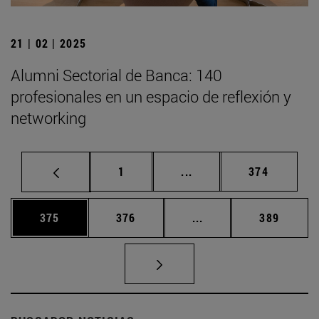
21 | 02 | 2025
Alumni Sectorial de Banca: 140
profesionales en un espacio de reflexión y
networking
Página
Páginas intermedias Us
Página
1
...
374
Página
Página
Páginas intermedias 
Página
375
376
...
389