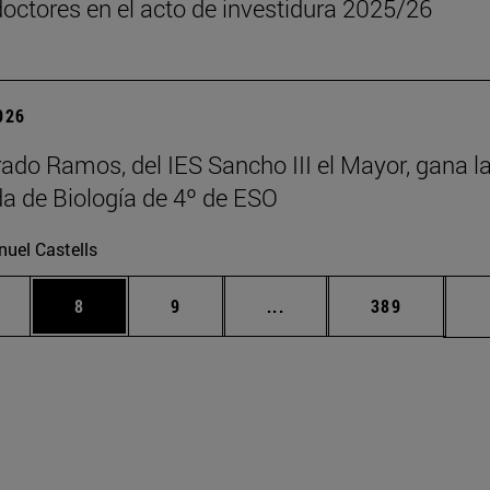
octores en el acto de investidura 2025/26
2026
rado Ramos, del IES Sancho III el Mayor, gana l
a de Biología de 4º de ESO
uel Castells
rmedias Use TAB para desplazarse.
gina
Página
Página
Páginas intermedias Use
Página
8
9
...
389