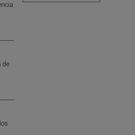
encia
a de
los