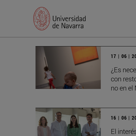
17 | 06 | 
¿Es nece
con rest
no en e
16 | 06 | 
El inter