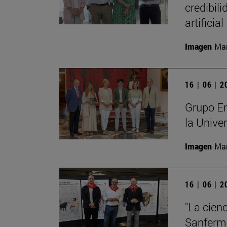
credibili
artificial
Imagen
Man
16 | 06 | 
Grupo En
la Unive
Imagen
Man
16 | 06 | 
"La cienc
Sanferm