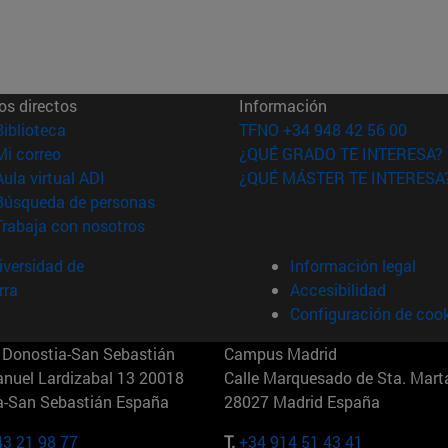
os directos
Información
(abre en nueva ventana)
Biblioteca
TFNO +34 948 42 56 00
(abre en nueva ventana)
Mi correo
¿QUÉ GRADO TE INTERESA?
(abre en nueva ventana)
Aula virtual ADI
¿QUÉ MÁSTER TE INTERESA
(abre en nueva ventana)
Búsqueda de personas
(abre en nueva ventana)
Trabaja con nosotros
versidad de
Información legal
rra
Accesibilidad
Configuración de coo
Donostia-San Sebastián
Campus Madrid
anuel Lardizabal 13 20018
Calle Marquesado de Sta. Marta
a-San Sebastián España
28027 Madrid España
43 21 98 77
T.
+34 914 51 43 41