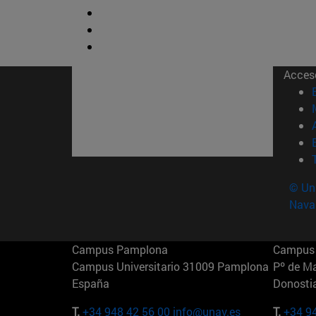
Acces
© Uni
Nava
Campus Pamplona
Campus 
Campus Universitario 31009 Pamplona
Pº de M
España
Donosti
T.
+34 948 42 56 00
info@unav.es
T.
+34 9