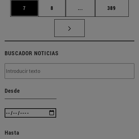
Página
Página
Páginas intermedias Use
Página
7
8
...
389
BUSCADOR NOTICIAS
Desde
Hasta