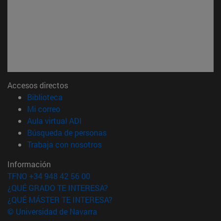
Accesos directos
(abre en nueva ventana)
Biblioteca
(abre en nueva ventana)
Mi correo
(abre en nueva ventana)
Aula virtual ADI
(abre en nueva ventana)
Búsqueda de personas
(abre en nueva ventana)
Trabaja con nosotros
Información
TFNO +34 948 42 56 00
¿QUÉ GRADO TE INTERESA?
¿QUÉ MÁSTER TE INTERESA?
© Universidad de Navarra