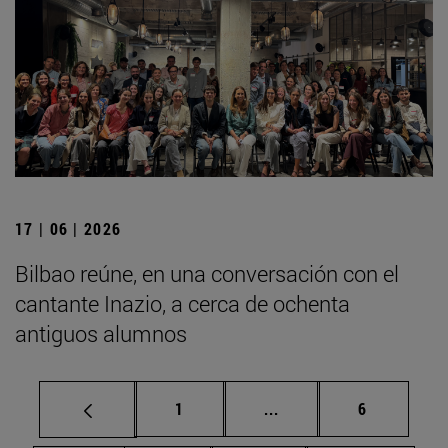
17 | 06 | 2026
Bilbao reúne, en una conversación con el
cantante Inazio, a cerca de ochenta
antiguos alumnos
Página
Páginas intermedias U
Página
1
...
6