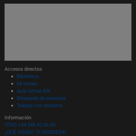
Accesos directos
(abre en nueva ventana)
Biblioteca
(abre en nueva ventana)
Mi correo
(abre en nueva ventana)
Aula virtual ADI
(abre en nueva ventana)
Búsqueda de personas
(abre en nueva ventana)
Trabaja con nosotros
Información
TFNO +34 948 42 56 00
¿QUÉ GRADO TE INTERESA?