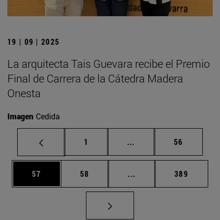
19 | 09 | 2025
La arquitecta Tais Guevara recibe el Premio
Final de Carrera de la Cátedra Madera
Onesta
Imagen
Cedida
Página
Páginas intermedias Us
Página
1
...
56
Página
Página
Páginas intermedias U
Página
57
58
...
389