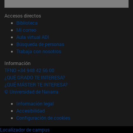
Accesos directos
(abre en nueva ventana)
Biblioteca
(abre en nueva ventana)
Mi correo
(abre en nueva ventana)
Aula virtual ADI
(abre en nueva ventana)
Búsqueda de personas
(abre en nueva ventana)
Trabaja con nosotros
Información
TFNO +34 948 42 56 00
¿QUÉ GRADO TE INTERESA?
¿QUÉ MÁSTER TE INTERESA?
© Universidad de Navarra
Información legal
Accesibilidad
Configuración de cookies
Localizador de campus