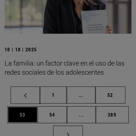
10 | 10 | 2025
La familia: un factor clave en el uso de las
redes sociales de los adolescentes
Página
Páginas intermedias Us
Página
1
...
52
Página
Página
Páginas intermedias U
Página
53
54
...
389