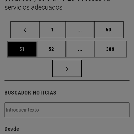
servicios adecuados
Página
Páginas intermedias Us
Página
1
...
50
Página
Página
Páginas intermedias U
Página
51
52
...
389
BUSCADOR NOTICIAS
Desde