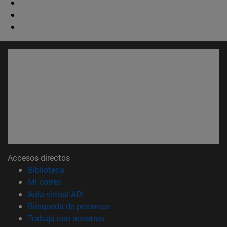
Accesos directos
(abre en nueva ventana)
Biblioteca
(abre en nueva ventana)
Mi correo
(abre en nueva ventana)
Aula virtual ADI
(abre en nueva ventana)
Búsqueda de personas
(abre en nueva ventana)
Trabaja con nosotros