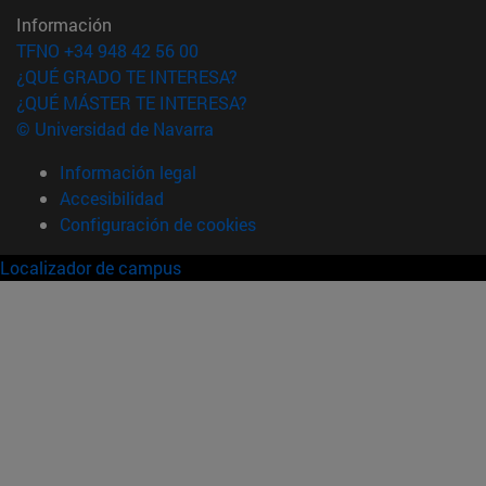
Información
TFNO +34 948 42 56 00
¿QUÉ GRADO TE INTERESA?
¿QUÉ MÁSTER TE INTERESA?
© Universidad de Navarra
Información legal
Accesibilidad
Configuración de cookies
Localizador de campus