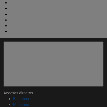
Accesos directos
(abre en nueva ventana)
Biblioteca
(abre en nueva ventana)
Mi correo