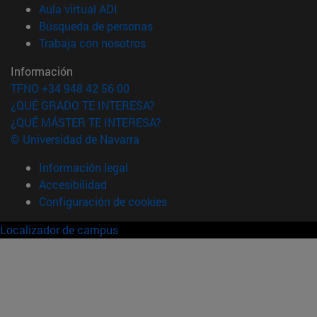
(abre en nueva ventana)
Aula virtual ADI
(abre en nueva ventana)
Búsqueda de personas
(abre en nueva ventana)
Trabaja con nosotros
Información
TFNO +34 948 42 56 00
¿QUÉ GRADO TE INTERESA?
¿QUÉ MÁSTER TE INTERESA?
© Universidad de Navarra
Información legal
Accesibilidad
Configuración de cookies
Localizador de campus