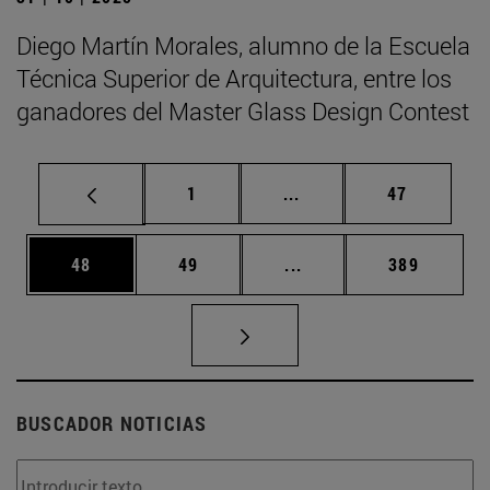
Diego Martín Morales, alumno de la Escuela
Técnica Superior de Arquitectura, entre los
ganadores del Master Glass Design Contest
Página
Páginas intermedias Us
Página
1
...
47
Página
Página
Páginas intermedias U
Página
48
49
...
389
BUSCADOR NOTICIAS