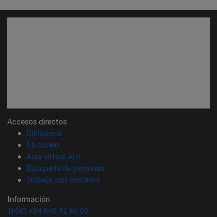
Accesos directos
(abre en nueva ventana)
Biblioteca
(abre en nueva ventana)
Mi correo
(abre en nueva ventana)
Aula virtual ADI
(abre en nueva ventana)
Búsqueda de personas
(abre en nueva ventana)
Trabaja con nosotros
Información
TFNO +34 948 42 56 00