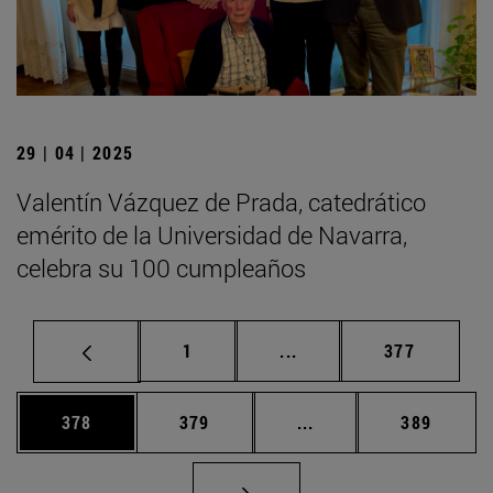
29 | 04 | 2025
Valentín Vázquez de Prada, catedrático
emérito de la Universidad de Navarra,
celebra su 100 cumpleaños
Página
Páginas intermedias Us
Página
1
...
377
Página
Página
Páginas intermedias 
Página
378
379
...
389