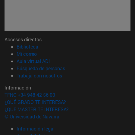
Accesos directos
(abre en nueva ventana)
Biblioteca
(abre en nueva ventana)
Mi correo
(abre en nueva ventana)
Aula virtual ADI
(abre en nueva ventana)
Búsqueda de personas
(abre en nueva ventana)
Trabaja con nosotros
Información
TFNO +34 948 42 56 00
¿QUÉ GRADO TE INTERESA?
¿QUÉ MÁSTER TE INTERESA?
© Universidad de Navarra
Información legal