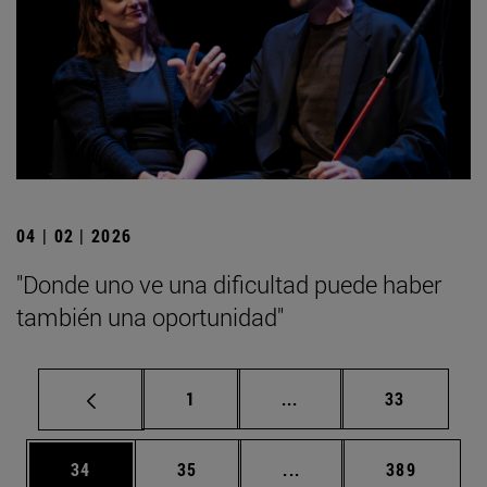
04 | 02 | 2026
"Donde uno ve una dificultad puede haber
también una oportunidad"
Página
Páginas intermedias Us
Página
1
...
33
Página
Página
Páginas intermedias U
Página
34
35
...
389