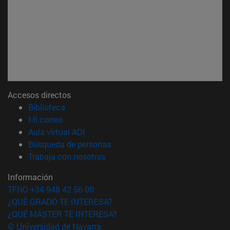
Accesos directos
(abre en nueva ventana)
Biblioteca
(abre en nueva ventana)
Mi correo
(abre en nueva ventana)
Aula virtual ADI
(abre en nueva ventana)
Búsqueda de personas
(abre en nueva ventana)
Trabaja con nosotros
Información
TFNO +34 948 42 56 00
¿QUÉ GRADO TE INTERESA?
¿QUÉ MÁSTER TE INTERESA?
© Universidad de Navarra