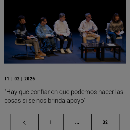
11 | 02 | 2026
"Hay que confiar en que podemos hacer las
cosas si se nos brinda apoyo"
Página
Páginas intermedias Us
Página
1
...
32