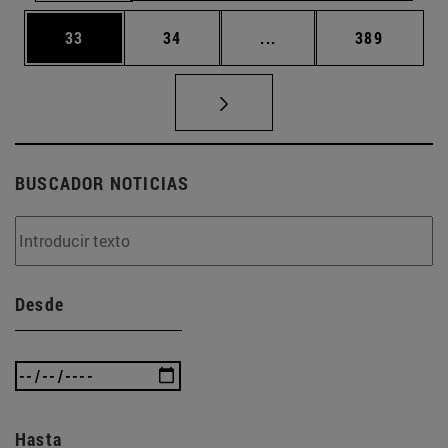
Página
Página
Páginas intermedias U
Página
33
34
...
389
BUSCADOR NOTICIAS
Desde
Hasta