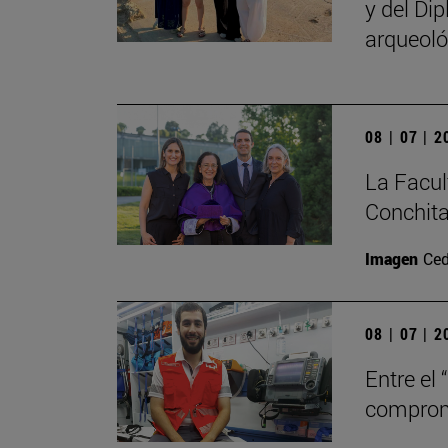
y del Di
arqueoló
08 | 07 | 
La Facul
Conchita
Imagen
Ced
08 | 07 | 
Entre el 
comprom