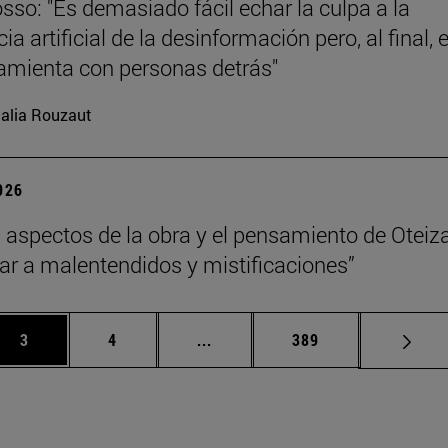
sso: "Es demasiado fácil echar la culpa a la
cia artificial de la desinformación pero, al final, 
amienta con personas detrás"
alia Rouzaut
2026
 aspectos de la obra y el pensamiento de Oteiz
ar a malentendidos y mistificaciones”
Página
Página
Páginas intermedias Use TAB p
Página
3
4
...
389