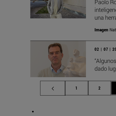
Paolo Ro
inteligen
una herr
Imagen
Nat
02 | 07 | 
“Algunos
dado lug
Página
Página
1
2