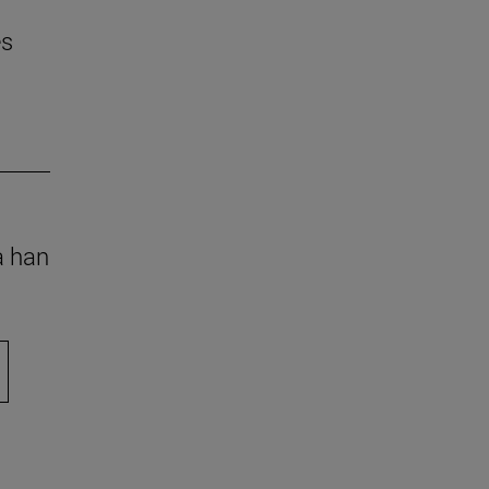
es
a han
ara desplazarse.