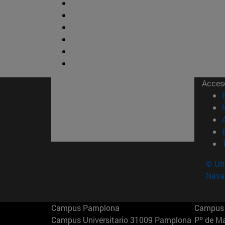
Acces
© Uni
Nava
Campus Pamplona
Campus 
Campus Universitario 31009 Pamplona
Pº de M