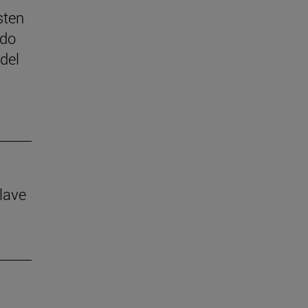
sten
ado
del
lave