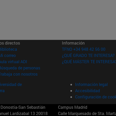
os directos
Información
(abre en nueva ventana)
Biblioteca
TFNO +34 948 42 56 00
(abre en nueva ventana)
Mi correo
¿QUÉ GRADO TE INTERESA?
(abre en nueva ventana)
Aula virtual ADI
¿QUÉ MÁSTER TE INTERESA
(abre en nueva ventana)
Búsqueda de personas
(abre en nueva ventana)
Trabaja con nosotros
versidad de
Información legal
rra
Accesibilidad
Configuración de coo
Donostia-San Sebastián
Campus Madrid
anuel Lardizabal 13 20018
Calle Marquesado de Sta. Marta