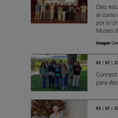
Diez est
al curso 
por la U
Museo d
Imagen
Ced
03 | 07 | 
Connect 
para dec
03 | 07 | 