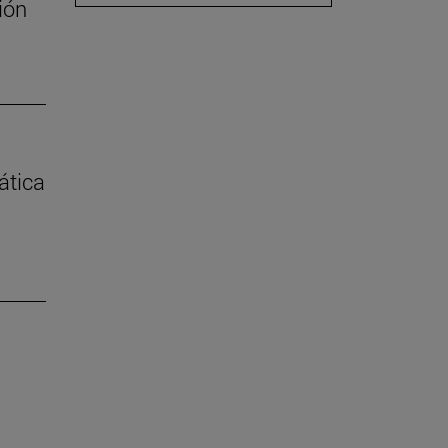
ión
ática