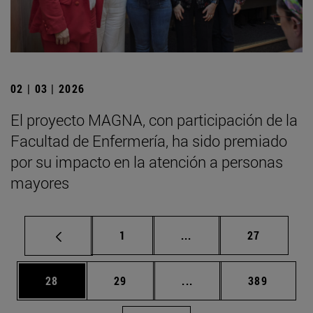
02 | 03 | 2026
El proyecto MAGNA, con participación de la
Facultad de Enfermería, ha sido premiado
por su impacto en la atención a personas
mayores
Página
Páginas intermedias Us
Página
1
...
27
Página
Página
Páginas intermedias U
Página
28
29
...
389