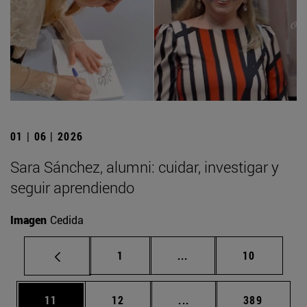
01 | 06 | 2026
Sara Sánchez, alumni: cuidar, investigar y
seguir aprendiendo
Imagen
Cedida
Página
Páginas intermedias Us
Página
1
...
10
Página
Página
Páginas intermedias U
Página
11
12
...
389