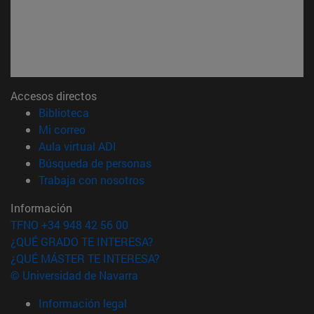
Accesos directos
(abre en nueva ventana)
Biblioteca
(abre en nueva ventana)
Mi correo
(abre en nueva ventana)
Aula virtual ADI
(abre en nueva ventana)
Búsqueda de personas
(abre en nueva ventana)
Trabaja con nosotros
Información
TFNO +34 948 42 56 00
¿QUÉ GRADO TE INTERESA?
¿QUÉ MÁSTER TE INTERESA?
© Universidad de Navarra
Información legal