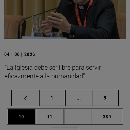
04 | 06 | 2026
“La Iglesia debe ser libre para servir
eficazmente a la humanidad”
Página
Páginas intermedias U
Página
1
...
9
Página
Página
Páginas intermedias U
Página
10
11
...
389