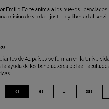
sor Emilio Forte anima a los nuevos licenciados
una misión de verdad, justicia y libertad al servi
a
2025
diantes de 42 países se forman en la Universid
a la ayuda de los benefactores de las Facultade
ticas
edias Use TAB para desplazarse.
ina
Página
Página
Páginas intermedias Us
Página
68
69
...
389