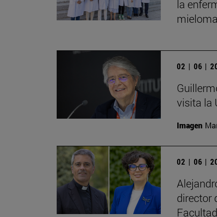
la enfer
mieloma
02 | 06 | 
Guillerm
visita la
Imagen
Man
02 | 06 | 
Alejand
director
Facultad