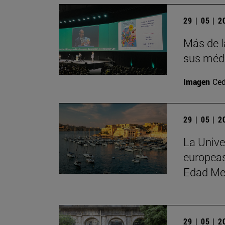
29 | 05 | 
Más de l
sus médi
Imagen
Ced
29 | 05 | 
La Unive
europeas
Edad Me
29 | 05 | 