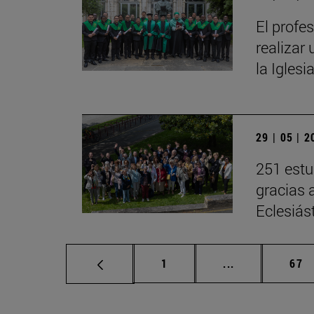
El profe
realizar 
la Iglesi
29 | 05 | 
251 estu
gracias 
Eclesiás
Página
Páginas interm
Pág
1
...
67