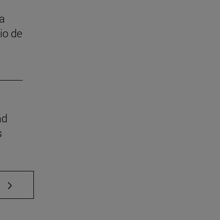
 a
cio de
ad
s
e TAB para desplazarse.