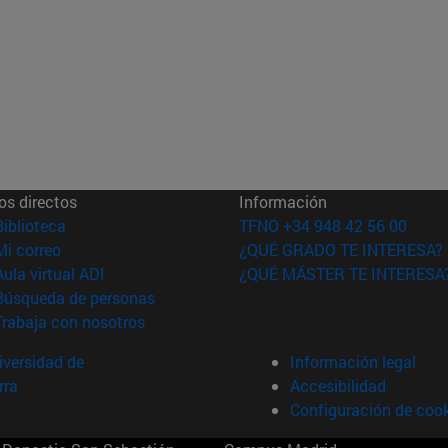
os directos
Información
(abre en nueva ventana)
Biblioteca
TFNO +34 948 42 56 00
(abre en nueva ventana)
Mi correo
¿QUÉ GRADO TE INTERESA?
(abre en nueva ventana)
Aula virtual ADI
¿QUÉ MÁSTER TE INTERESA
(abre en nueva ventana)
Búsqueda de personas
(abre en nueva ventana)
Trabaja con nosotros
versidad de
Información legal
rra
Accesibilidad
Configuración de coo