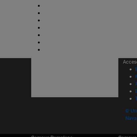
Acces
© Uni
Nava