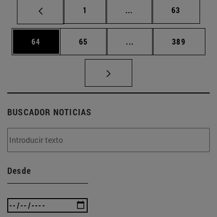
Página
Páginas intermedias Us
Página
1
...
63
Página
Página
Páginas intermedias U
Página
64
65
...
389
BUSCADOR NOTICIAS
Desde