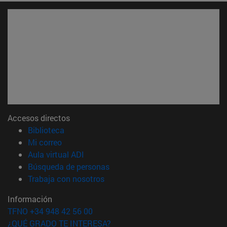
Accesos directos
(abre en nueva ventana)
Biblioteca
(abre en nueva ventana)
Mi correo
(abre en nueva ventana)
Aula virtual ADI
(abre en nueva ventana)
Búsqueda de personas
(abre en nueva ventana)
Trabaja con nosotros
Información
TFNO +34 948 42 56 00
¿QUÉ GRADO TE INTERESA?