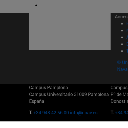
Acces
© Uni
Nava
Campus Pamplona
Campus 
Campus Universitario 31009 Pamplona
Pº de M
España
Donosti
T.
+34 948 42 56 00
info@unav.es
T.
+34 9
Campus Madrid (IESE)
Campus 