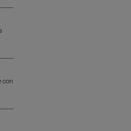
a
e con