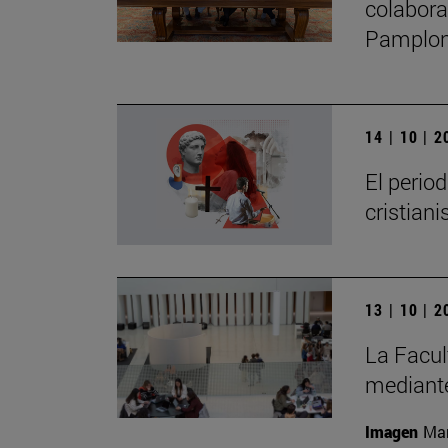
colabora
Pamplo
14 | 10 | 
El perio
cristian
13 | 10 | 
La Facul
mediante
Imagen
Man