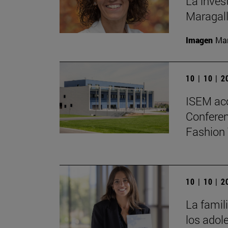
La inves
Maragall
Imagen
Man
10 | 10 | 
ISEM ac
Conferen
Fashion 
10 | 10 | 
La famili
los adol