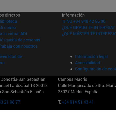
os directos
Información
(abre en nueva ventana)
Biblioteca
TFNO +34 948 42 56 00
(abre en nueva ventana)
Mi correo
¿QUÉ GRADO TE INTERESA?
(abre en nueva ventana)
Aula virtual ADI
¿QUÉ MÁSTER TE INTERESA
(abre en nueva ventana)
Búsqueda de personas
(abre en nueva ventana)
Trabaja con nosotros
versidad de
Información legal
rra
Accesibilidad
Configuración de coo
Donostia-San Sebastián
Campus Madrid
anuel Lardizabal 13 20018
Calle Marquesado de Sta. Marta
a-San Sebastián España
28027 Madrid España
43 21 98 77
T.
+34 914 51 43 41
Nueva York (IESE)
Campus Munich (IESE)