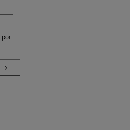
 por
e TAB para desplazarse.