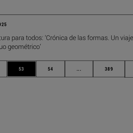
2025
tura para todos: ‘Crónica de las formas. Un viaje
nuo geométrico’
edias Use TAB para desplazarse.
ina
Página
Página
Páginas intermedias Us
Página
53
54
...
389