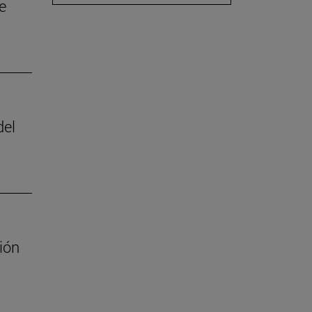
e
del
ión