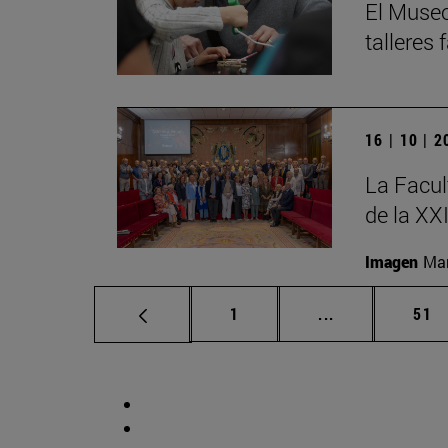
El Museo
talleres
16 | 10 | 
La Facul
de la XX
Imagen
Man
Página
Páginas interm
Pág
1
...
51