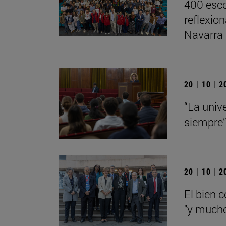
400 esco
reflexio
Navarra
20 | 10 | 
“La univ
siempre
20 | 10 | 
El bien 
"y mucho