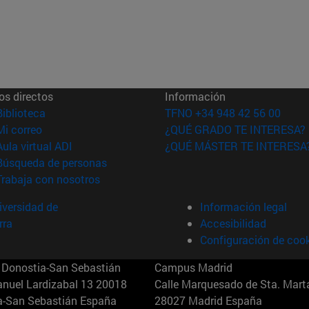
os directos
Información
(abre en nueva ventana)
Biblioteca
TFNO +34 948 42 56 00
(abre en nueva ventana)
Mi correo
¿QUÉ GRADO TE INTERESA?
(abre en nueva ventana)
Aula virtual ADI
¿QUÉ MÁSTER TE INTERESA
(abre en nueva ventana)
Búsqueda de personas
(abre en nueva ventana)
Trabaja con nosotros
versidad de
Información legal
rra
Accesibilidad
Configuración de coo
Donostia-San Sebastián
Campus Madrid
anuel Lardizabal 13 20018
Calle Marquesado de Sta. Marta
a-San Sebastián España
28027 Madrid España