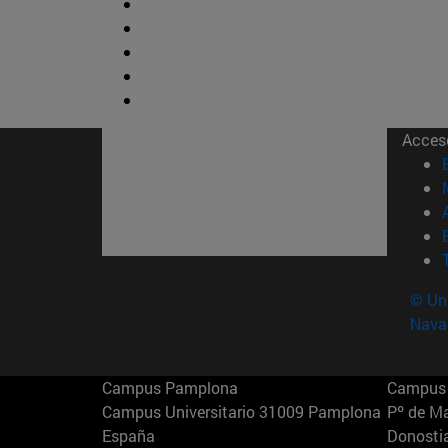
Acces
© Uni
Nava
Campus Pamplona
Campus 
Campus Universitario 31009 Pamplona
Pº de M
España
Donosti