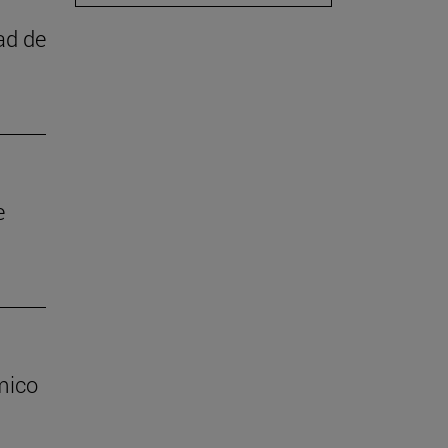
ad de
e
mico