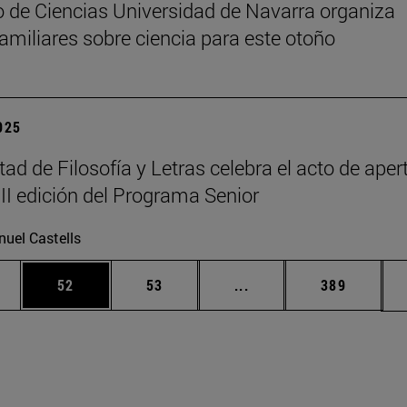
 de Ciencias Universidad de Navarra organiza
 familiares sobre ciencia para este otoño
2025
tad de Filosofía y Letras celebra el acto de aper
III edición del Programa Senior
uel Castells
edias Use TAB para desplazarse.
ina
Página
Página
Páginas intermedias Us
Página
52
53
...
389