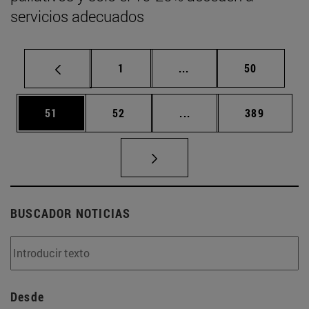
servicios adecuados
Página
Páginas intermedias Us
Página
1
...
50
Página
Página
Páginas intermedias U
Página
51
52
...
389
BUSCADOR NOTICIAS
Desde