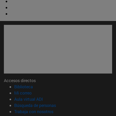
Accesos directos
(abre en nueva ventana)
Biblioteca
(abre en nueva ventana)
Mi correo
(abre en nueva ventana)
Aula virtual ADI
(abre en nueva ventana)
Búsqueda de personas
(abre en nueva ventana)
Trabaja con nosotros