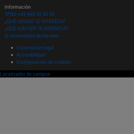
Información
TFNO +34 948 42 56 00
¿QUÉ GRADO TE INTERESA?
¿QUÉ MÁSTER TE INTERESA?
© Universidad de Navarra
Información legal
Accesibilidad
Configuración de cookies
Localizador de campus