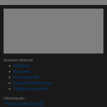
Accesos directos
(abre en nueva ventana)
Biblioteca
(abre en nueva ventana)
Mi correo
(abre en nueva ventana)
Aula virtual ADI
(abre en nueva ventana)
Búsqueda de personas
(abre en nueva ventana)
Trabaja con nosotros
Información
TFNO +34 948 42 56 00