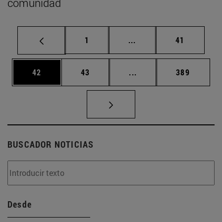
comunidad
Página
Páginas intermedias Us
Página
1
...
41
Página
Página
Páginas intermedias U
Página
42
43
...
389
BUSCADOR NOTICIAS
Desde