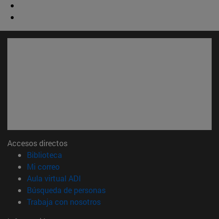
Accesos directos
(abre en nueva ventana)
Biblioteca
(abre en nueva ventana)
Mi correo
(abre en nueva ventana)
Aula virtual ADI
(abre en nueva ventana)
Búsqueda de personas
(abre en nueva ventana)
Trabaja con nosotros