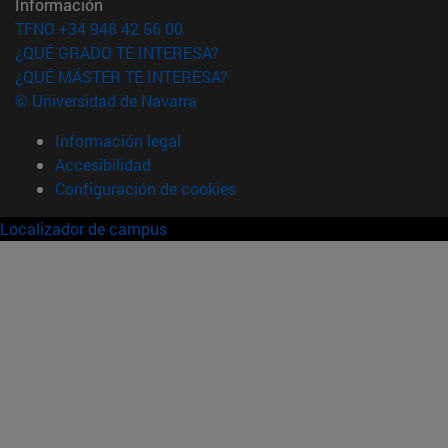
Información
TFNO +34 948 42 56 00
¿QUÉ GRADO TE INTERESA?
¿QUÉ MÁSTER TE INTERESA?
© Universidad de Navarra
Información legal
Accesibilidad
Configuración de cookies
Localizador de campus