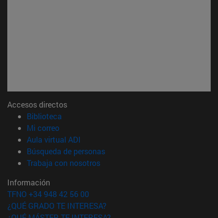
Accesos directos
(abre en nueva ventana)
Biblioteca
(abre en nueva ventana)
Mi correo
(abre en nueva ventana)
Aula virtual ADI
(abre en nueva ventana)
Búsqueda de personas
(abre en nueva ventana)
Trabaja con nosotros
Información
TFNO +34 948 42 56 00
¿QUÉ GRADO TE INTERESA?
¿QUÉ MÁSTER TE INTERESA?