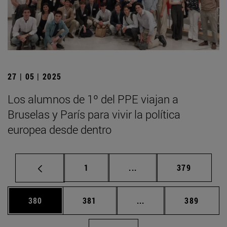
27 | 05 | 2025
Los alumnos de 1º del PPE viajan a
Bruselas y París para vivir la política
europea desde dentro
Página
Páginas intermedias Us
Página
1
...
379
Página
Página
Páginas intermedias 
Página
380
381
...
389