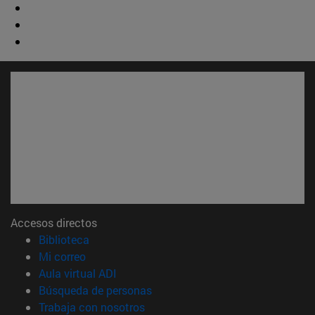
Accesos directos
(abre en nueva ventana)
Biblioteca
(abre en nueva ventana)
Mi correo
(abre en nueva ventana)
Aula virtual ADI
(abre en nueva ventana)
Búsqueda de personas
(abre en nueva ventana)
Trabaja con nosotros