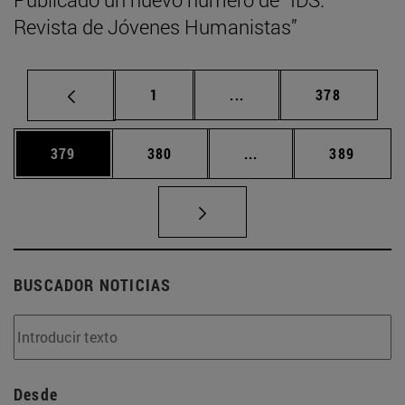
Revista de Jóvenes Humanistas”
Página
Páginas intermedias Us
Página
1
...
378
Página
Página
Páginas intermedias 
Página
379
380
...
389
BUSCADOR NOTICIAS
Desde