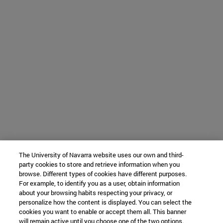
The University of Navarra website uses our own and third-
party cookies to store and retrieve information when you
browse. Different types of cookies have different purposes.
For example, to identify you as a user, obtain information
about your browsing habits respecting your privacy, or
personalize how the content is displayed. You can select the
cookies you want to enable or accept them all. This banner
will remain active until you choose one of the two options.