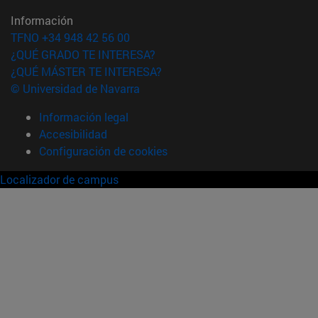
Información
TFNO +34 948 42 56 00
¿QUÉ GRADO TE INTERESA?
¿QUÉ MÁSTER TE INTERESA?
© Universidad de Navarra
Información legal
Accesibilidad
Configuración de cookies
Localizador de campus