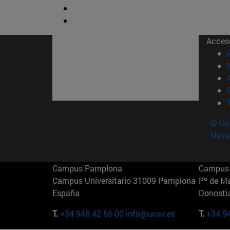
Acces
© Uni
Nava
Campus Pamplona
Campus 
Campus Universitario 31009 Pamplona
Pº de M
España
Donosti
T.
+34 948 42 56 00
info@unav.es
T.
+34 9