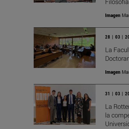
Filosofí
Imagen
Man
28 | 03 | 
La Facult
Doctoran
Imagen
Man
31 | 03 | 
La Rott
la compe
Universi