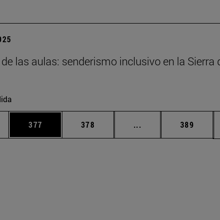
2025
 de las aulas: senderismo inclusivo en la Sierra 
ida
ias Use TAB para desplazarse.
a
Página
Página
Páginas intermedias 
Página
377
378
...
389