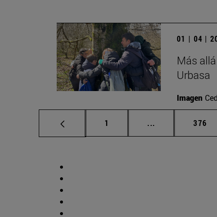
01 | 04 | 
Más allá
Urbasa
Imagen
Ced
Página
Páginas intermed
Págin
1
...
376