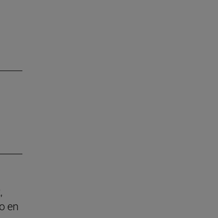
,
o en