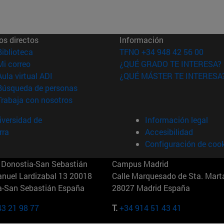
os directos
Información
(abre en nueva ventana)
Biblioteca
TFNO +34 948 42 56 00
(abre en nueva ventana)
Mi correo
¿QUÉ GRADO TE INTERESA?
(abre en nueva ventana)
Aula virtual ADI
¿QUÉ MÁSTER TE INTERESA
(abre en nueva ventana)
Búsqueda de personas
(abre en nueva ventana)
Trabaja con nosotros
versidad de
Información legal
rra
Accesibilidad
Configuración de coo
Donostia-San Sebastián
Campus Madrid
anuel Lardizabal 13 20018
Calle Marquesado de Sta. Marta
a-San Sebastián España
28027 Madrid España
43 21 98 77
T.
+34 914 51 43 41