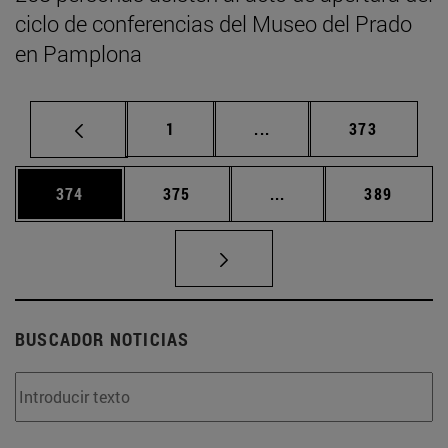
ciclo de conferencias del Museo del Prado
en Pamplona
Página
Páginas intermedias Us
Página
1
...
373
Página
Página
Páginas intermedias 
Página
374
375
...
389
BUSCADOR NOTICIAS