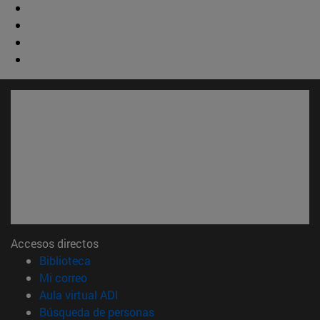
Accesos directos
(abre en nueva ventana)
Biblioteca
(abre en nueva ventana)
Mi correo
(abre en nueva ventana)
Aula virtual ADI
(abre en nueva ventana)
Búsqueda de personas