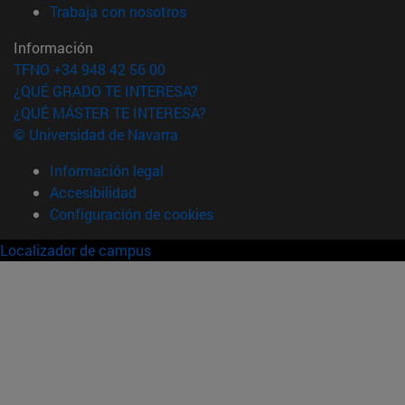
(abre en nueva ventana)
Trabaja con nosotros
Información
TFNO +34 948 42 56 00
¿QUÉ GRADO TE INTERESA?
¿QUÉ MÁSTER TE INTERESA?
© Universidad de Navarra
Información legal
Accesibilidad
Configuración de cookies
Localizador de campus