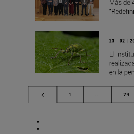
Más de 4
“Redefini
23 | 02 | 
El Insti
realizad
en la pe
Página
Páginas interm
Pág
1
...
29