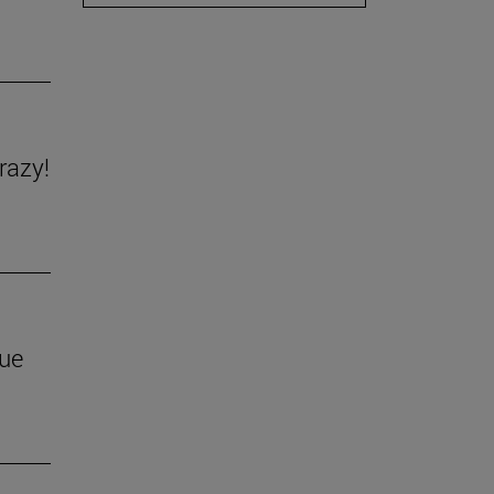
razy!
que