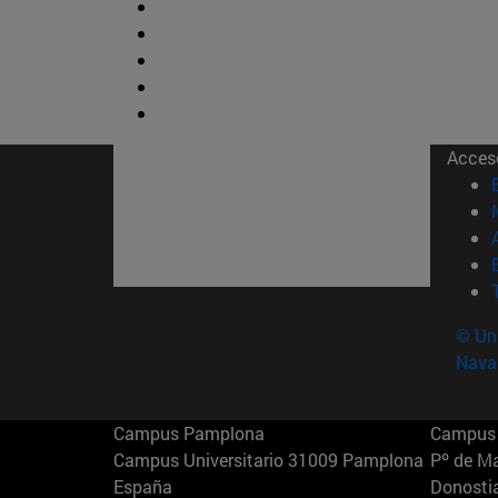
Acces
© Uni
Nava
Campus Pamplona
Campus 
Campus Universitario 31009 Pamplona
Pº de M
España
Donosti