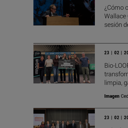
¿Cómo ca
Wallace 
sesión de
23 | 02 | 
Bio-LOOP
transfor
limpia, 
Imagen
Ced
23 | 02 | 