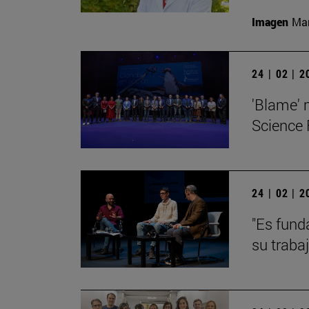
Imagen
Man
24 | 02 | 
'Blame' 
Science 
24 | 02 | 
"Es fund
su traba