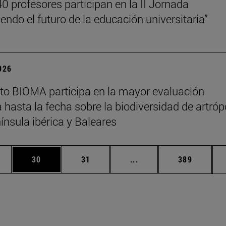
0 profesores participan en la II Jornada
endo el futuro de la educación universitaria”
2026
tuto BIOMA participa en la mayor evaluación
a hasta la fecha sobre la biodiversidad de artró
nínsula ibérica y Baleares
edias Use TAB para desplazarse.
ina
Página
Página
Páginas intermedias Us
Página
30
31
...
389