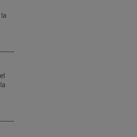
 la
el
la