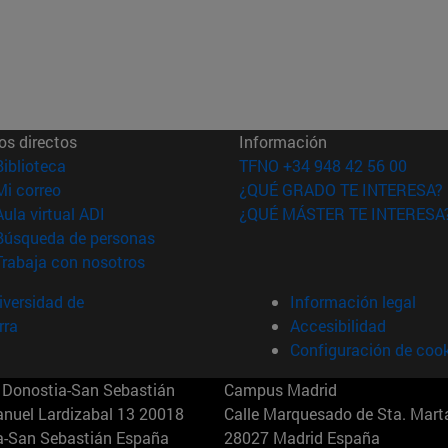
os directos
Información
(abre en nueva ventana)
Biblioteca
TFNO +34 948 42 56 00
(abre en nueva ventana)
Mi correo
¿QUÉ GRADO TE INTERESA?
(abre en nueva ventana)
Aula virtual ADI
¿QUÉ MÁSTER TE INTERESA
(abre en nueva ventana)
Búsqueda de personas
(abre en nueva ventana)
Trabaja con nosotros
versidad de
Información legal
rra
Accesibilidad
Configuración de coo
Donostia-San Sebastián
Campus Madrid
anuel Lardizabal 13 20018
Calle Marquesado de Sta. Marta
a-San Sebastián España
28027 Madrid España