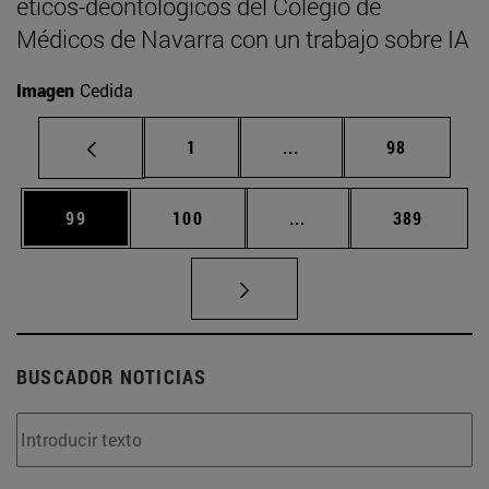
éticos-deontológicos del Colegio de
Médicos de Navarra con un trabajo sobre IA
Imagen
Cedida
Página
Páginas intermedias Us
Página
1
...
98
Página
Página
Páginas intermedias U
Página
99
100
...
389
BUSCADOR NOTICIAS