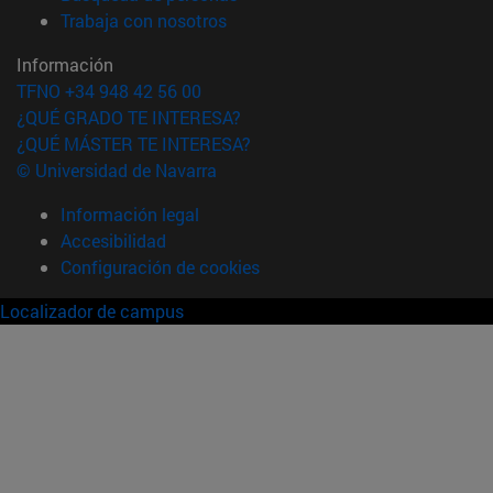
(abre en nueva ventana)
Trabaja con nosotros
Información
TFNO +34 948 42 56 00
¿QUÉ GRADO TE INTERESA?
¿QUÉ MÁSTER TE INTERESA?
© Universidad de Navarra
Información legal
Accesibilidad
Configuración de cookies
Localizador de campus