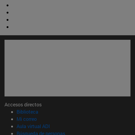
Accesos directos
(abre en nueva ventana)
Biblioteca
(abre en nueva ventana)
Mi correo
(abre en nueva ventana)
Aula virtual ADI
(abre en nueva ventana)
Búsqueda de personas