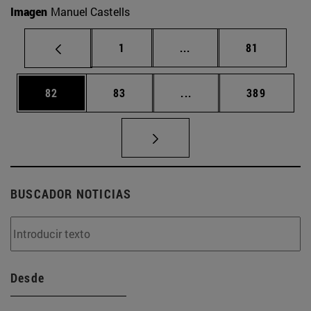
Imagen
Manuel Castells
Página
Páginas intermedias Us
Página
1
...
81
Página
Página
Páginas intermedias U
Página
82
83
...
389
BUSCADOR NOTICIAS
Desde