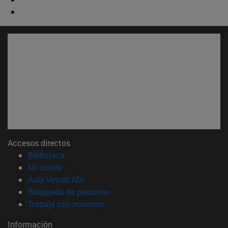
Accesos directos
(abre en nueva ventana)
Biblioteca
(abre en nueva ventana)
Mi correo
(abre en nueva ventana)
Aula virtual ADI
(abre en nueva ventana)
Búsqueda de personas
(abre en nueva ventana)
Trabaja con nosotros
Información