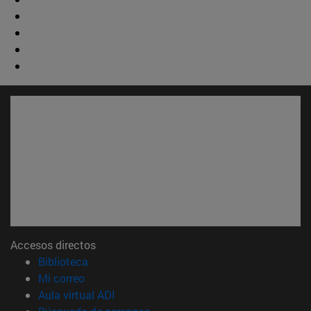
Accesos directos
(abre en nueva ventana)
Biblioteca
(abre en nueva ventana)
Mi correo
(abre en nueva ventana)
Aula virtual ADI
(abre en nueva ventana)