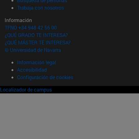
Búsqueda de personas
(abre en nueva ventana)
Trabaja con nosotros
Información
TFNO +34 948 42 56 00
¿QUÉ GRADO TE INTERESA?
¿QUÉ MÁSTER TE INTERESA?
© Universidad de Navarra
Información legal
Accesibilidad
Configuración de cookies
Localizador de campus