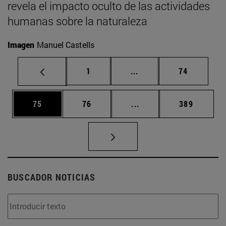
revela el impacto oculto de las actividades
humanas sobre la naturaleza
Imagen
Manuel Castells
Página
Páginas intermedias Us
Página
1
...
74
Página
Página
Páginas intermedias U
Página
75
76
...
389
BUSCADOR NOTICIAS