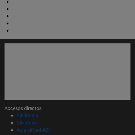
Accesos directos
(abre en nueva ventana)
Biblioteca
(abre en nueva ventana)
Mi correo
(abre en nueva ventana)
Aula virtual ADI