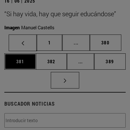
16 | 06 | 2025
“Si hay vida, hay que seguir educándose”
Imagen
Manuel Castells
Página
Páginas intermedias Us
Página
1
...
380
Página
Página
Páginas intermedias 
Página
381
382
...
389
BUSCADOR NOTICIAS