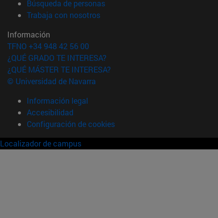
(abre en nueva ventana)
Búsqueda de personas
(abre en nueva ventana)
Trabaja con nosotros
Información
TFNO +34 948 42 56 00
¿QUÉ GRADO TE INTERESA?
¿QUÉ MÁSTER TE INTERESA?
© Universidad de Navarra
Información legal
Accesibilidad
Configuración de cookies
Localizador de campus