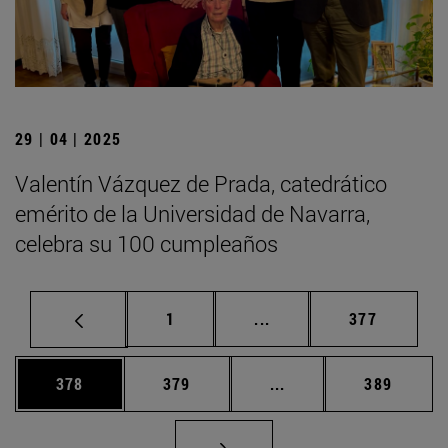
29 | 04 | 2025
Valentín Vázquez de Prada, catedrático
emérito de la Universidad de Navarra,
celebra su 100 cumpleaños
Página
Páginas intermedias Us
Página
1
...
377
Página
Página
Páginas intermedias 
Página
378
379
...
389