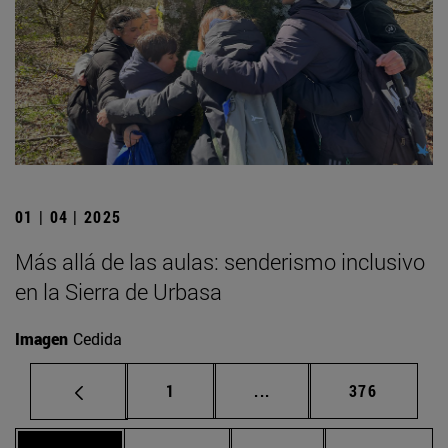
01 | 04 | 2025
Más allá de las aulas: senderismo inclusivo
en la Sierra de Urbasa
Imagen
Cedida
Página
Páginas intermedias Us
Página
1
...
376