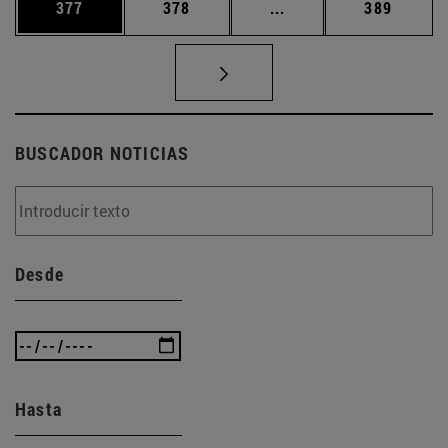
Página
Página
Páginas intermedias 
Página
377
378
...
389
BUSCADOR NOTICIAS
Desde
Hasta