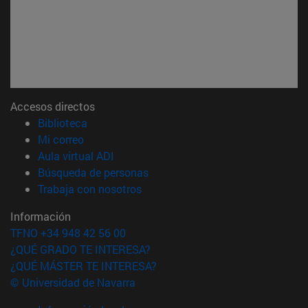
Accesos directos
(abre en nueva ventana)
Biblioteca
(abre en nueva ventana)
Mi correo
(abre en nueva ventana)
Aula virtual ADI
(abre en nueva ventana)
Búsqueda de personas
(abre en nueva ventana)
Trabaja con nosotros
Información
TFNO +34 948 42 56 00
¿QUÉ GRADO TE INTERESA?
¿QUÉ MÁSTER TE INTERESA?
© Universidad de Navarra