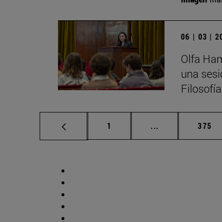
06 | 03 | 
Olfa Ham
una sesi
Filosofí
Página
Páginas intermed
Págin
1
...
375