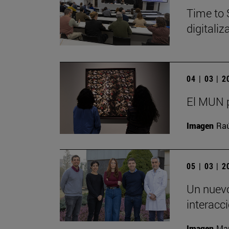
Time to 
digitali
04 | 03 | 
El MUN p
Imagen
Raú
05 | 03 | 
Un nuevo
interacc
Imagen
Man