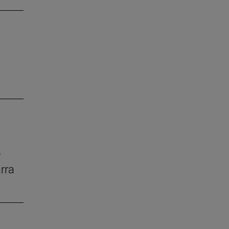
e
rra