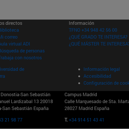
os directos
Información
(abre en nueva ventana)
Biblioteca
TFNO +34 948 42 56 00
(abre en nueva ventana)
Mi correo
¿QUÉ GRADO TE INTERESA?
(abre en nueva ventana)
Aula virtual ADI
¿QUÉ MÁSTER TE INTERESA
(abre en nueva ventana)
Búsqueda de personas
(abre en nueva ventana)
Trabaja con nosotros
versidad de
Información legal
rra
Accesibilidad
Configuración de coo
Donostia-San Sebastián
Campus Madrid
anuel Lardizabal 13 20018
Calle Marquesado de Sta. Marta
a-San Sebastián España
28027 Madrid España
43 21 98 77
T.
+34 914 51 43 41