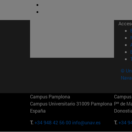
Acces
© Uni
Nava
Campus Pamplona
Campus 
Campus Universitario 31009 Pamplona
Pº de M
España
Donosti
T.
+34 948 42 56 00
info@unav.es
T.
+34 9