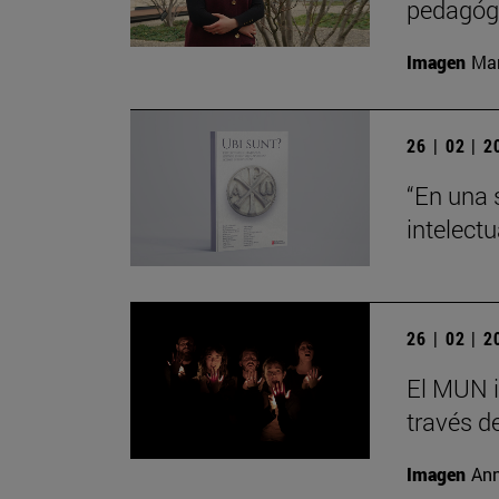
pedagógi
Imagen
Man
26 | 02 | 
“En una 
intelect
26 | 02 | 
El MUN i
través de
Imagen
Ann