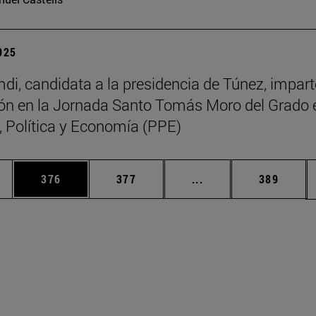
2025
di, candidata a la presidencia de Túnez, impart
ón en la Jornada Santo Tomás Moro del Grado 
a, Política y Economía (PPE)
ias Use TAB para desplazarse.
a
Página
Página
Páginas intermedias 
Página
376
377
...
389