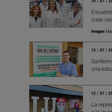
16 | 07 | 
Encuentr
crear va
Imagen
Man
15 | 07 | 
Sanfermi
una estu
12 | 07 | 
La repre
a la inv