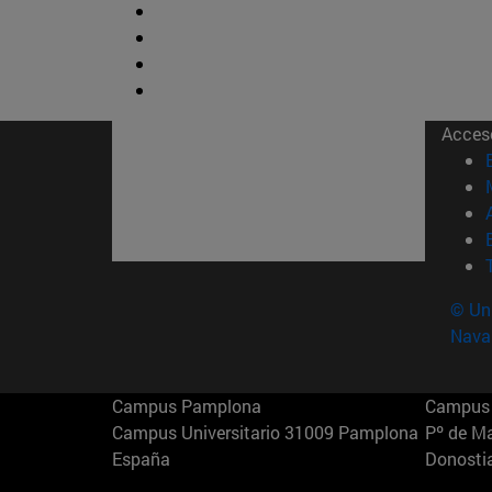
Acces
© Uni
Nava
Campus Pamplona
Campus 
Campus Universitario 31009 Pamplona
Pº de M
España
Donosti