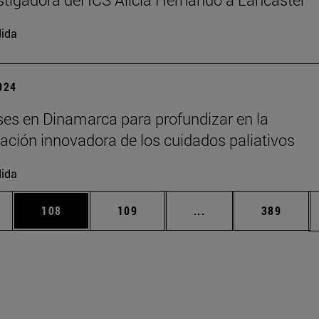
ida
2024
es en Dinamarca para profundizar en la
ción innovadora de los cuidados paliativos
ida
ias Use TAB para desplazarse.
a
Página
Página
Páginas intermedias 
Página
108
109
...
389