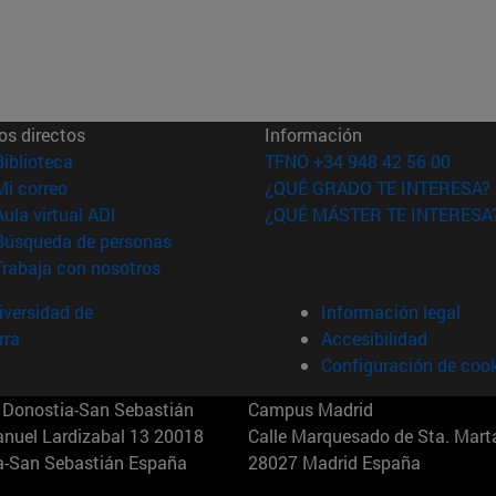
os directos
Información
(abre en nueva ventana)
Biblioteca
TFNO +34 948 42 56 00
(abre en nueva ventana)
Mi correo
¿QUÉ GRADO TE INTERESA?
(abre en nueva ventana)
Aula virtual ADI
¿QUÉ MÁSTER TE INTERESA
(abre en nueva ventana)
Búsqueda de personas
(abre en nueva ventana)
Trabaja con nosotros
versidad de
Información legal
rra
Accesibilidad
Configuración de coo
Donostia-San Sebastián
Campus Madrid
anuel Lardizabal 13 20018
Calle Marquesado de Sta. Marta
a-San Sebastián España
28027 Madrid España