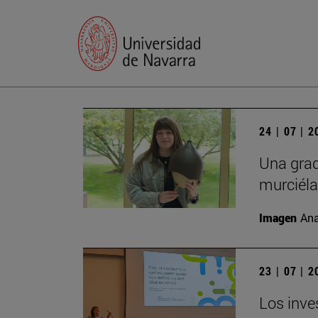
24 | 07 | 
Una grad
murciél
Imagen
Ana
23 | 07 | 
Los inve