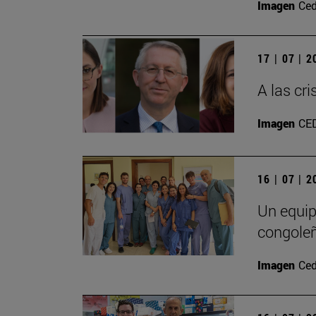
Imagen
Ced
17 | 07 | 
A las cr
Imagen
CE
16 | 07 | 
Un equip
congole
Imagen
Ced