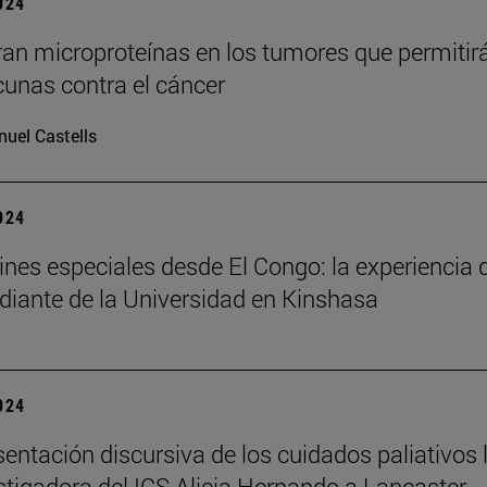
2024
an microproteínas en los tumores que permitir
cunas contra el cáncer
uel Castells
2024
nes especiales desde El Congo: la experiencia 
diante de la Universidad en Kinshasa
2024
sentación discursiva de los cuidados paliativos 
estigadora del ICS Alicia Hernando a Lancaster