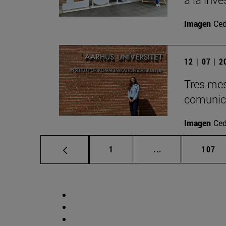
Imagen
Ced
12 | 07 | 
Tres mes
comunica
Imagen
Ced
Página
Páginas intermed
Págin
1
...
107